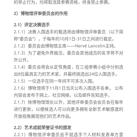
的举止行为，均将取消其参赛资格，终身禁止参赛。
2）博物馆评审委员会的作用
2.1）评定决赛选手
2.1.1）决赛入围选手的甄选将由博物馆评审委员（以下简
称“委员会”），于每年的10月1日-31日之间进行裁定。
2.1.2）委员会由博物馆主席——Hervé Lancelin主持。
2.1.3）为了避免外界施压，委员会其他成员的名字将不对
外公开。
2.1.4）委员会将会从定性角度，在三组参赛小组中分别选
出8位最具实力的艺术家，并最终挑选出24位入围选手。
2.1.5）一位选手在同一年间不可多次入围。
2.1.6）博物馆将于11月1日当天公布入围选手名单。 公布
内容会发布于网上、社交网络，以及邮件告知选手。
2.1.7）除博物馆馆长以外，其他评审委员会会员会在每年
进行更新，以便候选人可以向更多拥有全新艺术敏感度的
开放视角展现他们的艺术作品。
2.2）艺术成就荣誉证书的颁发
2.2.1）博物馆评审委员会不就选手个人材料发表单方意