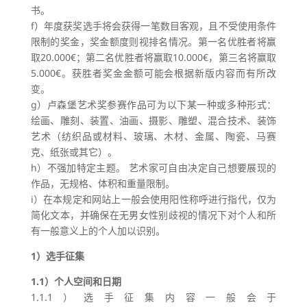
书。
f）年度获奖选手将会获得一笔数目客观，且不受使用条件
限制的奖金，奖金额度则视排名情况。第一名优胜者将赢
取20.000€；第二名优胜者将赢取10.000€，第三名将赢取
5.000€。获胜者奖金金额可能会根据新版内容而有所改
变。
g）卢森堡艺术奖参赛作品可为以下某一种或多种形式：
绘画、雕刻、装置、油画、摄影、雕塑、混合技术、装饰
艺术（纺织品或材料、玻璃、木材、金属、陶瓷、马赛
克、纸张或其它）。
h）不强加特定主题。 艺术家可自由决定自己想要展现的
作品，无规格、体积和重量限制。
i）在本规定和网站上一般会使用阳性称呼进行指代，仅为
简化文本，并确保在无男女性别歧视的情况下对个人和所
有一般意义上的个人加以识别。
1）选手征集
1.1）个人空间和日期
1.1.1）选手征集内容一般会于