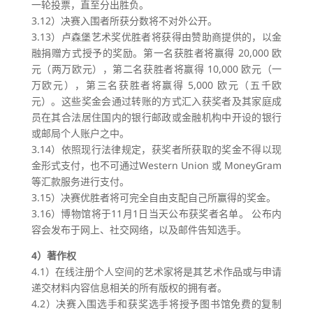
一轮投票，直至分出胜负。
3.12）决赛入围者所获分数将不对外公开。
3.13）卢森堡艺术奖优胜者将获得由赞助商提供的，以金
融捐赠方式授予的奖励。第一名获胜者将赢得 20,000 欧
元（两万欧元），第二名获胜者将赢得 10,000 欧元（一
万欧元），第三名获胜者将赢得 5,000 欧元（五千欧
元）。这些奖金会通过转账的方式汇入获奖者及其家庭成
员在其合法居住国内的银行邮政或金融机构中开设的银行
或邮局个人账户之中。
3.14）依照现行法律规定，获奖者所获取的奖金不得以现
金形式支付，也不可通过Western Union 或 MoneyGram
等汇款服务进行支付。
3.15）决赛优胜者将可完全自由支配自己所赢得的奖金。
3.16）博物馆将于11月1日当天公布获奖者名单。 公布内
容会发布于网上、社交网络，以及邮件告知选手。
4）著作权
4.1）在线注册个人空间的艺术家将是其艺术作品或与申请
递交材料内容信息相关的所有版权的拥有者。
4.2）决赛入围选手和获奖选手将授予图书馆免费的复制