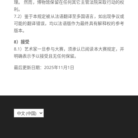
理。 然而，博物馆保留在任何其它主管法院采取行动的权
利。
7.2）鉴于本规定被从法语翻译至多国语言，如出现争议或
可能的翻译错误，均以法语版作为最终具有解释权的参考
版本。
8）接受
8.1）艺术家一旦参与大赛，须承认已阅读本大赛规定，并
明确表示予以接受且无任何保留。
最后更新日期：2025年11月1日
选
择
语
言