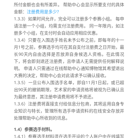
所付金额也会有所差异。 帮助中心会显示所要支付的具体
金额：
注册费用是多少?
1.3.3）如果时间允许，完全可以注册多个参赛小组。 每申
请注册一个小组，均需支付注册费用。 同一年限内，如注
册多个小组，在支付时会自动应用相应优惠。
1.3.4）只要在入围选手姓名未予公布之前，即每年的十一
月1号之前，参赛选手均可在其自支付注册费之日开始，最
长90天内自由选择是否放弃自身候选人资格。在此情况
下，将会即刻退还注册费，且申请人无需提供任何解释说
明。 申请人只需通过在线帮助中心通知博物馆其希望退出
大赛的决定，帮助中心会对此请求予以确认接收。
1.3.5）一旦公布入围选手名单，即自11月1日起，或已超
出90天的撤销期限，艺术家的申请资格将被视为已确认且
为最终意愿，其注册申请费用将不予退还。
1.3.6）注册费将直接支付给信息分包商，其将运用自身专
业知识与特长，管理所有选手申请资料的在线安全存放并
处理帮助中心所收到的讯息。
1.4）参赛选手材料。
1.4.1）参赛选手材料须在选手开设的个人账户中在线填写