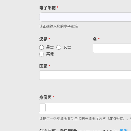
您
电子邮箱
*
的
候
选
请正确输入您的电子邮箱。
人
您是
*
名
*
空
间
男士
女士
其他
国家
*
身份照
*
请提供一张能清晰看到全脸的高清晰度照片（JPG格式）。如