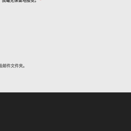
，我毫无保留地接受。
*
圾邮件文件夹。