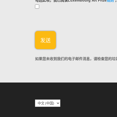
勾选此项，我已阅读Luxembourg Art Prize
规则
发送
A
如果您未收到我们的电子邮件消息，请检查您的垃
l
t
e
r
n
a
t
选
i
择
v
语