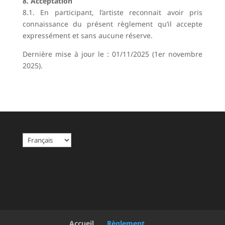
8. Acceptation
8.1. En participant, l’artiste reconnait avoir pris
connaissance du présent règlement qu’il accepte
expressément et sans aucune réserve.
Dernière mise à jour le : 01/11/2025 (1er novembre
2025).
C
h
o
i
s
i
r
u
Accueil
Règlement