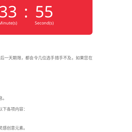
33
:
54
Minute(s)
Second(s)
最后一天期限，都会令几位选手措手不及。如果您在
息。
以下各项内容：
灵感创意元素。