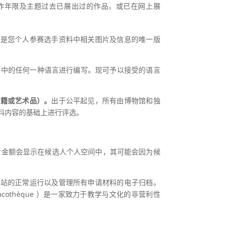
作年限及主题过去已展出过的作品，或已在网上展
将是您个人参赛选手资料中相关图片及信息的唯一版
语中的任何一种语言进行编写。现可予以接受的语言
书籍或艺术品）。
出于公平起见，所有由博物馆和独
料内容的基础上进行评选。
付金额会显示在候选人个人空间中，其可能会因为候
网站的正常运行以及管理所有申请材料的电子归档。
othèque ）是一家致力于教学与文化的非营利性