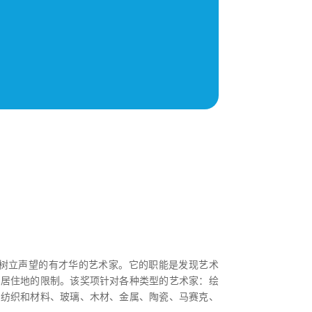
代国际舞台树立声望的有才华的艺术家。它的职能是发现艺术
或居住地的限制。
该奖项针对各种类型的艺术家：绘
（纺织和材料、玻璃、木材、金属、陶瓷、马赛克、