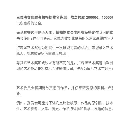
三位决赛优胜者将根据排名先后，依次领取 20000€、10000€ 
己所赢得的奖金。
无论参赛选手是否入围，博物馆均会向所有获得定性认可的
书会使用9种不同语言。它能为收到此殊荣的艺术家赢得国际
卢森堡艺术奖也为您提供一次难能可贵的机会，带您融入艺
私人、机构收藏家面前得以展现。
与其它艺术奖项或沙龙有所不同的是，卢森堡艺术奖是由欧
您的艺术作品也将有机会被迅速认同，被视为国际艺术市场不
艺术委员会将期待欣赏您的作品，并仔细研究您的资料。希
要。
例如，委员会可能对下述几点比较敏感：作品的原创性、技
性、艺术参考、文学、历史、作品的科学和哲学、发送的信息