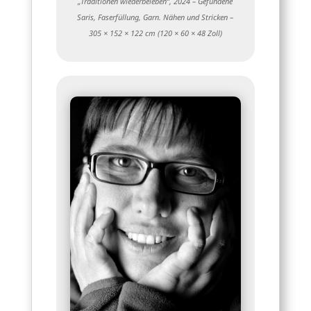
„Traditionen wiederbeleben“, 2024 – Gefundene
Saris, Faserfüllung, Garn. Nähen und Stricken –
305 × 152 × 122 cm (120 × 60 × 48 Zoll)