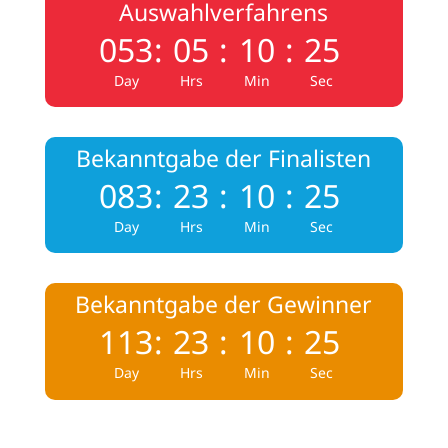
Auswahlverfahrens
053
:
05
:
10
:
24
Day
Hrs
Min
Sec
Bekanntgabe der Finalisten
083
:
23
:
10
:
24
Day
Hrs
Min
Sec
Bekanntgabe der Gewinner
113
:
23
:
10
:
24
Day
Hrs
Min
Sec