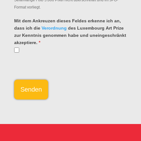
Seitenlänge Foto 5.000 Pixel nicht überschreitet und im JPG-
Format vorliegt.
Mit dem Ankreuzen dieses Feldes erkenne ich an,
dass ich die
Verordnung
des Luxembourg Art Prize
zur Kenntnis genommen habe und uneingeschränkt
akzeptiere.
*
Senden
A
l
t
e
r