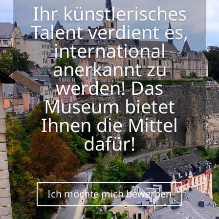
Ihr künstlerisches
Talent verdient es,
international
anerkannt zu
werden! Das
Museum bietet
Ihnen die Mittel
dafür!
Ich möchte mich bewerben