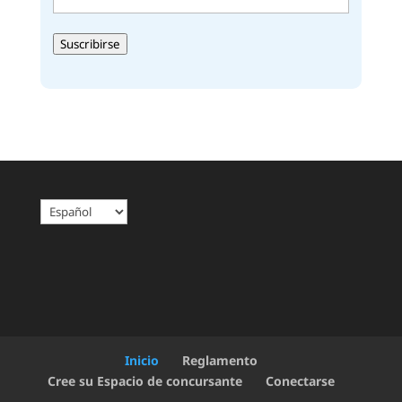
(Obligatorio)
Suscribirse
Alternative:
E
l
e
g
i
r
u
n
Inicio
Reglamento
i
Cree su Espacio de concursante
Conectarse
d