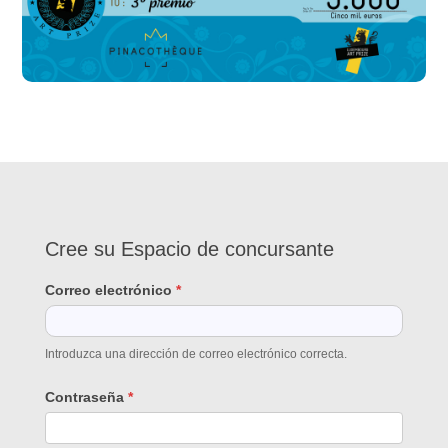
Cree
Cree su Espacio de concursante
su
Espacio
Correo electrónico
*
de
concursante
Introduzca una dirección de correo electrónico correcta.
Contraseña
*