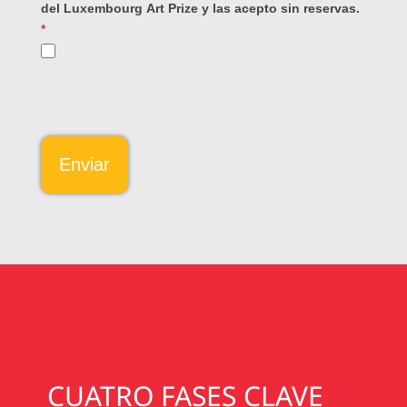
del Luxembourg Art Prize y las acepto sin reservas.
*
Enviar
A
l
t
e
r
n
a
t
CUATRO FASES CLAVE
i