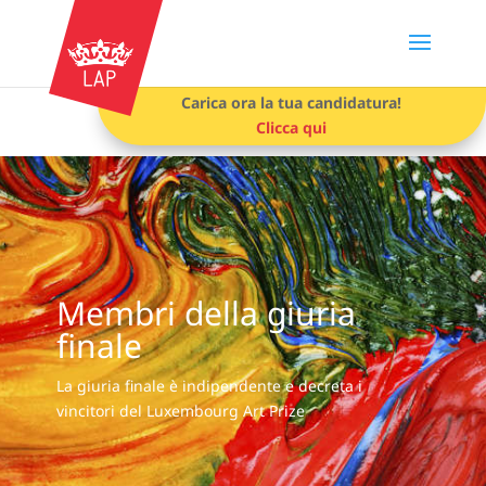
Carica ora la tua candidatura!
Clicca qui
Membri della giuria
finale
La giuria finale è indipendente e decreta i
vincitori del Luxembourg Art Prize