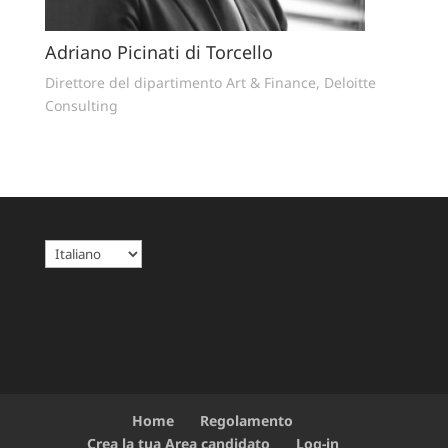
Adriano Picinati di Torcello
Direttore del dipartimento Art & Finance, Deloitte
Consulting
S
c
e
g
l
i
u
n
Home
Regolamento
a
Crea la tua Area candidato
Log-in