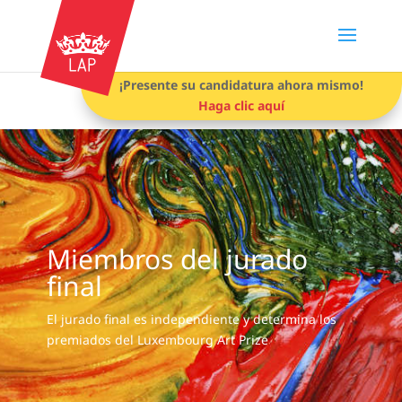
¡Presente su candidatura ahora mismo!
Haga clic aquí
Miembros del jurado
final
El jurado final es independiente y determina los
premiados del Luxembourg Art Prize