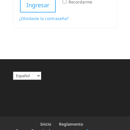
Recordarme
Ingresar
¿Olvidaste la contraseña?
E
l
e
g
i
r
u
n
Inicio
Reglamento
i