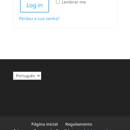
Lembrar-me
Log in
Perdeu a sua senha?
E
s
c
o
l
h
a
u
Página inicial
Regulamento
m