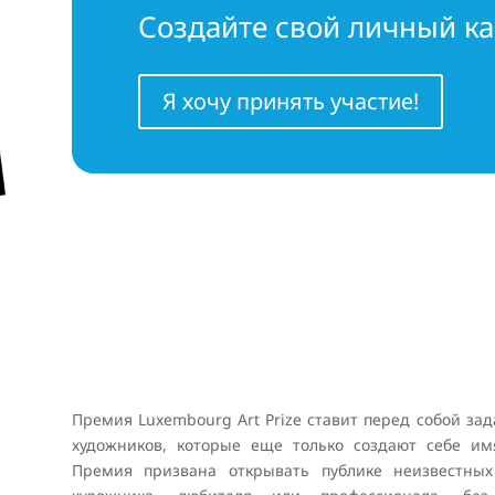
Создайте свой личный к
Я хочу принять участие!
Премия Luxembourg Art Prize ставит перед собой з
художников, которые еще только создают себе и
Премия призвана открывать публике неизвестных