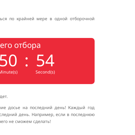
ться по крайней мере в одной отборочной
его отбора
50
:
53
Minute(s)
Second(s)
дет.
ение досье на последний день! Каждый год
оследний день. Например, если в последнюю
чего не сможем сделать!